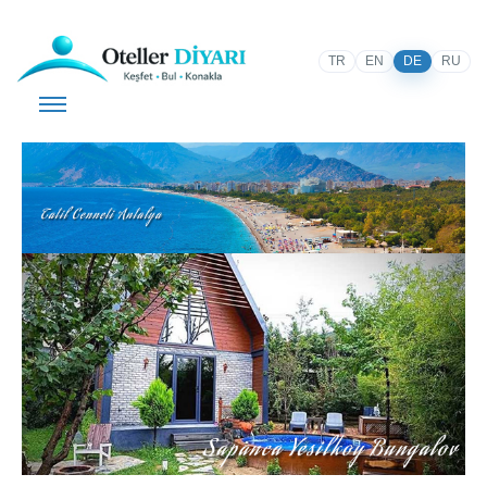
TR
EN
DE
RU