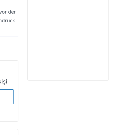
,
vor der
indruck
kişi