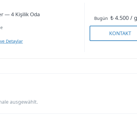
Dreibettzimmer — 3
r — 4 Kişilik Oda
₺ 4.500 / 
Bugün
Kişilik Oda
ne
KONTAKT
 ve Detaylar
Vierbettzimmer — 4 Kişilik
Oda
male ausgewählt.