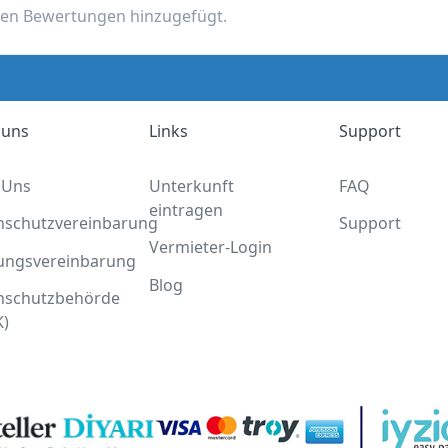
nen Bewertungen hinzugefügt.
 uns
Links
Support
 Uns
Unterkunft
FAQ
eintragen
nschutzvereinbarung
Support
Vermieter-Login
ungsvereinbarung
Blog
nschutzbehörde
K)