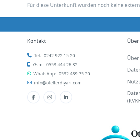
a
Für diese Unterkunft wurden noch keine exter
Kızk
alesi
Etap
Otel
Kontakt
Über
Tel:
0242 922 15 20
Über
Gsm:
0553 444 26 32
Date
WhatsApp:
0532 489 75 20
Nutz
info@otellerdiyari.com
Date
(KVK