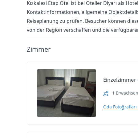
Kızkalesi Etap Otel ist bei Oteller Diyarı als Hote
Kontaktinformationen, allgemeine Objektdetai
Reiseplanung zu prüfen. Besucher können diese
von der Region verschaffen und die verfügbare
Zimmer
Einzelzimmer 
1 Erwachse
Oda Fotoğrafları
Ein
zelz