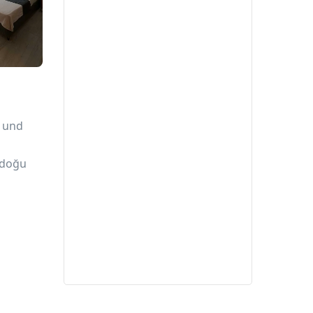
r und
adoğu