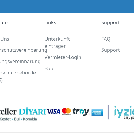
 uns
Links
Support
 Uns
Unterkunft
FAQ
eintragen
nschutzvereinbarung
Support
Vermieter-Login
ungsvereinbarung
Blog
nschutzbehörde
K)