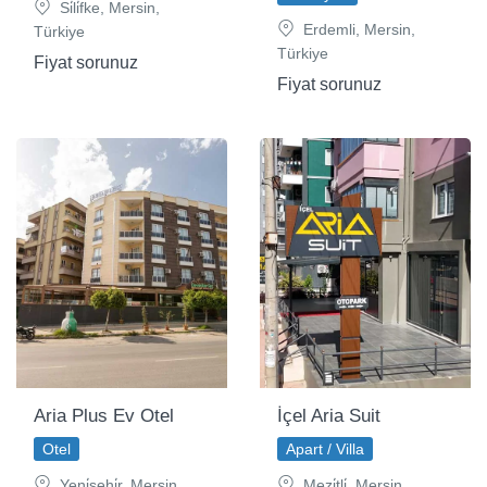
Si̇li̇fke, Mersin,
Erdemli, Mersin,
Türkiye
Türkiye
Fiyat sorunuz
Fiyat sorunuz
Aria Plus Ev Otel
İçel Aria Suit
Otel
Apart / Villa
Yeni̇şehi̇r, Mersin,
Mezi̇tli̇, Mersin,