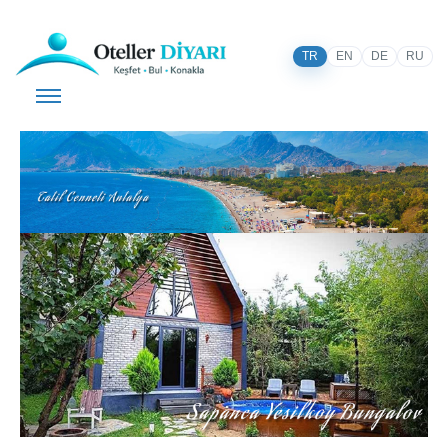
TR
EN
DE
RU