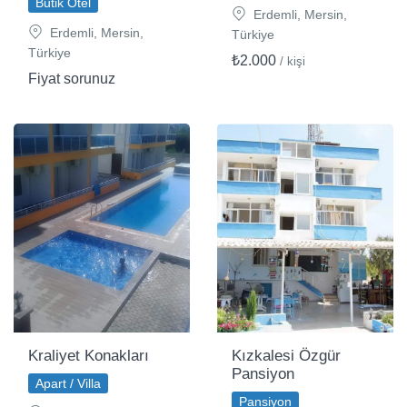
Butik Otel
Erdemli, Mersin,
Erdemli, Mersin,
Türkiye
Türkiye
₺2.000
/ kişi
Fiyat sorunuz
Kraliyet Konakları
Kızkalesi Özgür
Pansiyon
Apart / Villa
Pansiyon