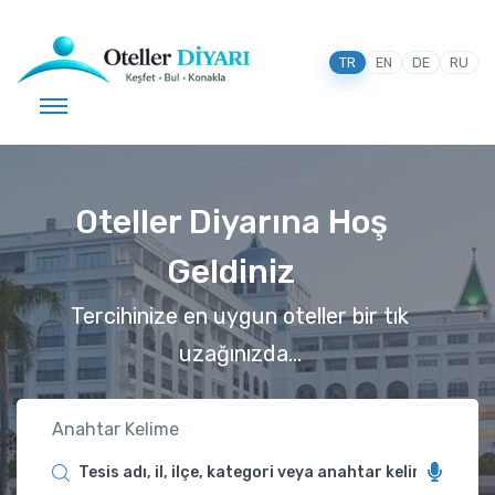
TR
EN
DE
RU
Oteller Diyarına Hoş
Oteller Diyarına Hoş
Geldiniz
Geldiniz
Tercihinize en uygun oteller bir tık
Tercihinize en uygun oteller bir tık
uzağınızda...
uzağınızda...
Anahtar Kelime
Anahtar Kelime