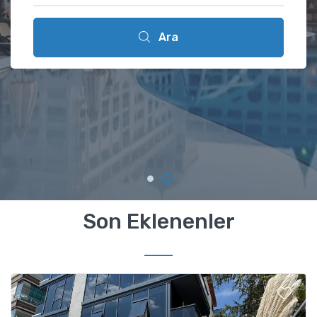
Ara
Ara
Son Eklenenler