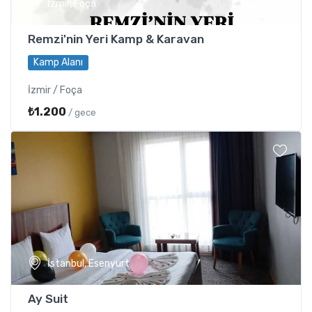
İzmir, Foça
Remzi'nin Yeri Kamp & Karavan
Kamp Alanı
İzmir / Foça
₺1.200
/ gece
İstanbul, Esenyurt
Ay Suit