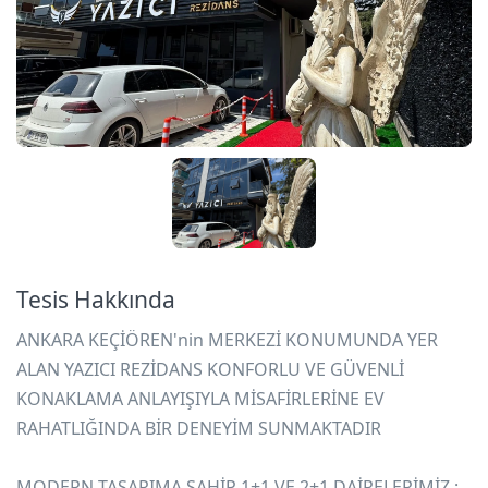
Tesis Hakkında
ANKARA KEÇİÖREN'nin MERKEZİ KONUMUNDA YER
ALAN YAZICI REZİDANS KONFORLU VE GÜVENLİ
KONAKLAMA ANLAYIŞIYLA MİSAFİRLERİNE EV
RAHATLIĞINDA BİR DENEYİM SUNMAKTADIR
MODERN TASARIMA SAHİP 1+1 VE 2+1 DAİRELERİMİZ ;