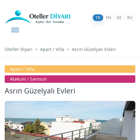
TR
EN
DE
RU
Oteller Diyarı
Apart / Villa
Asrın Güzelyalı Evleri
Apart / Villa
Atakum / Samsun
Asrın Güzelyalı Evleri