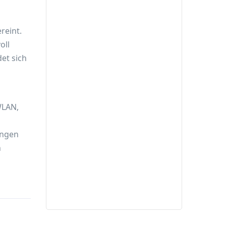
reint.
oll
et sich
WLAN,
ungen
n