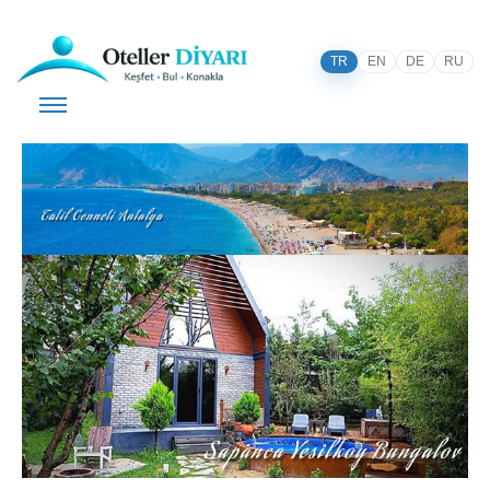
TR
EN
DE
RU