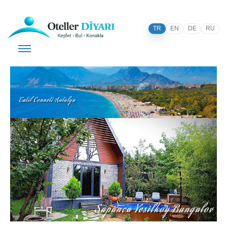
TR
EN
DE
RU