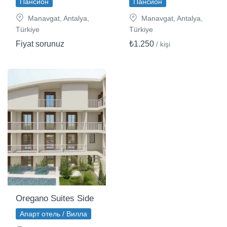
Пансион
Пансион
Manavgat, Antalya,
Manavgat, Antalya,
Türkiye
Türkiye
Fiyat sorunuz
₺1.250
/ kişi
Oregano Suites Side
Апарт отель / Вилла