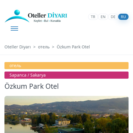
TR
EN
DE
RU
Oteller Diyarı
отель
Özkum Park Otel
отель
Sapanca / Sakarya
Özkum Park Otel