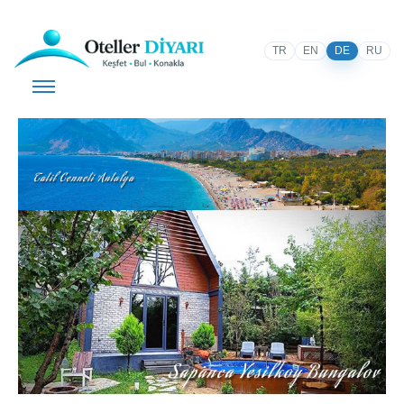
TR
EN
DE
RU