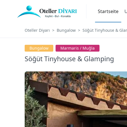
Startseite
U
Oteller Diyarı
Bungalow
Söğüt Tinyhouse & Gl
Bungalow
Marmaris / Muğla
Söğüt Tinyhouse & Glamping