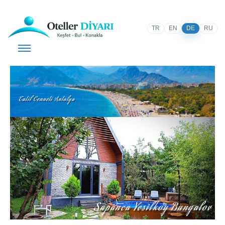
TR
EN
DE
RU