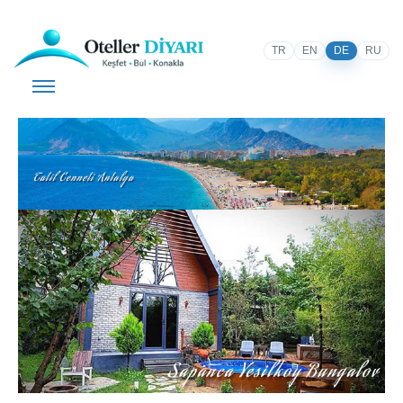
TR
EN
DE
RU