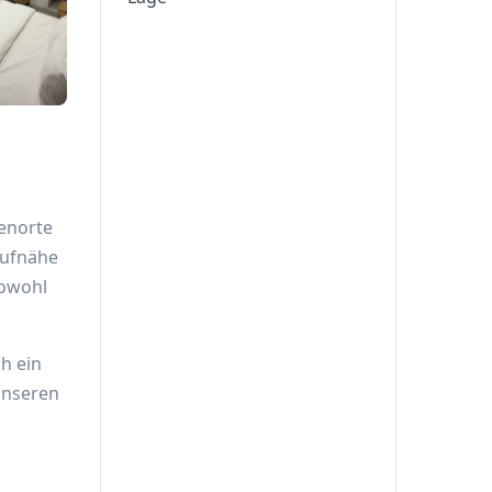
tenorte
aufnähe
sowohl
ch ein
unseren