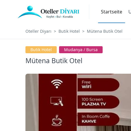
Startseite
U
Oteller Diyarı
Butik Hotel
Mütena Butik Otel
Butik Hotel
Mudanya / Bursa
Mütena Butik Otel