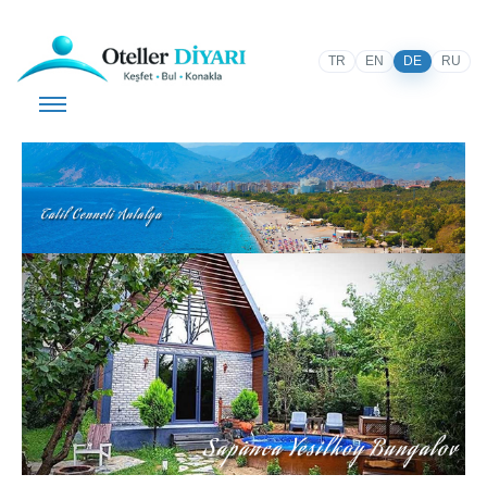
TR
EN
DE
RU