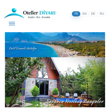
TR
EN
DE
RU