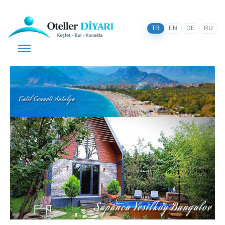
TR
EN
DE
RU