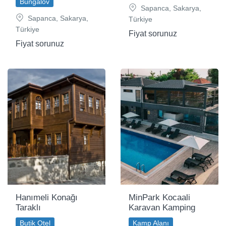
Bungalov
Sapanca, Sakarya,
Sapanca, Sakarya,
Türkiye
Türkiye
Fiyat sorunuz
Fiyat sorunuz
Hanımeli Konağı
MinPark Kocaali
Taraklı
Karavan Kamping
Butik Otel
Kamp Alanı