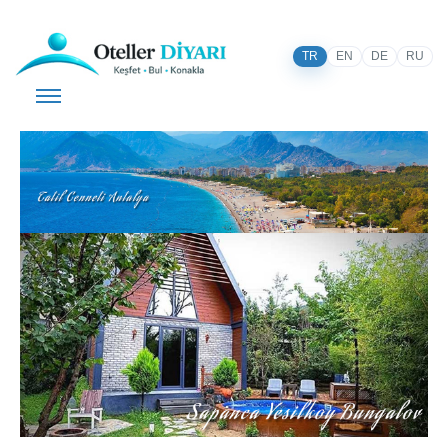
TR
EN
DE
RU