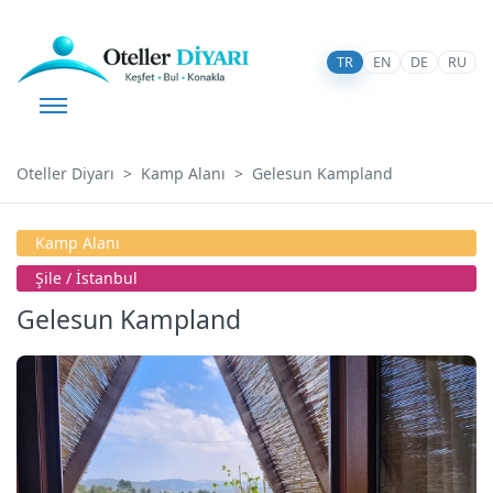
TR
EN
DE
RU
Oteller Diyarı
Kamp Alanı
Gelesun Kampland
Kamp Alanı
Şile / İstanbul
Gelesun Kampland