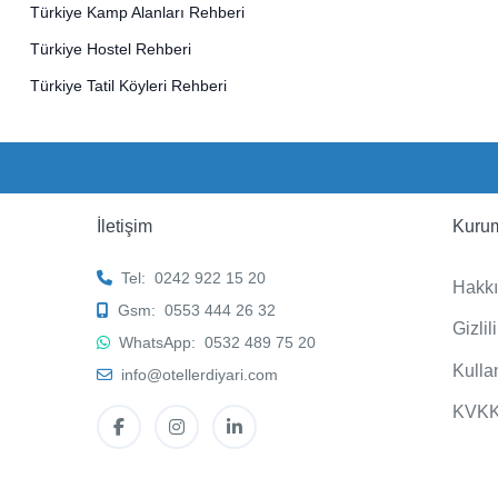
Türkiye Kamp Alanları Rehberi
Türkiye Hostel Rehberi
Türkiye Tatil Köyleri Rehberi
İletişim
Kuru
Tel:
0242 922 15 20
Hakk
Gsm:
0553 444 26 32
Gizli
WhatsApp:
0532 489 75 20
Kulla
info@otellerdiyari.com
KVK