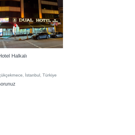
otel Halkalı
ükçekmece, İstanbul, Türkiye
sorunuz