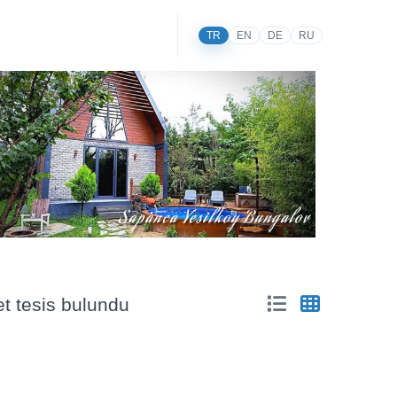
TR
EN
DE
RU
t tesis bulundu