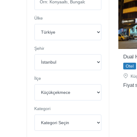
Ülke
Şehir
Dual H
Otel
Küç
İlçe
Fiyat 
Kategori