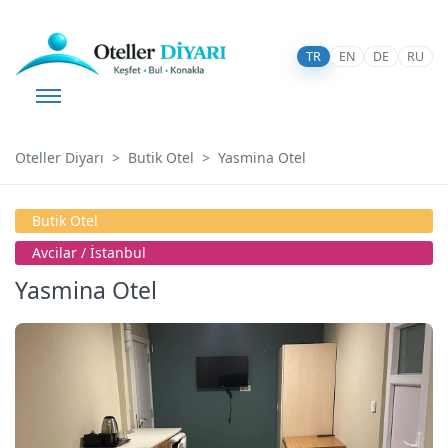
TR
EN
DE
RU
Oteller Diyarı
Butik Otel
Yasmina Otel
Butik Otel
Avcilar / İstanbul
Yasmina Otel