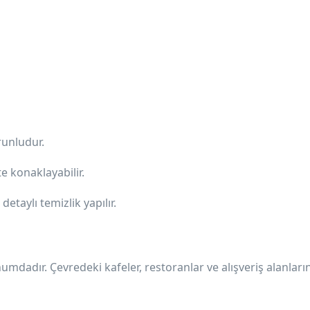
runludur.
kte konaklayabilir.
n
detaylı temizlik
yapılır.
dadır. Çevredeki kafeler, restoranlar ve alışveriş alanları