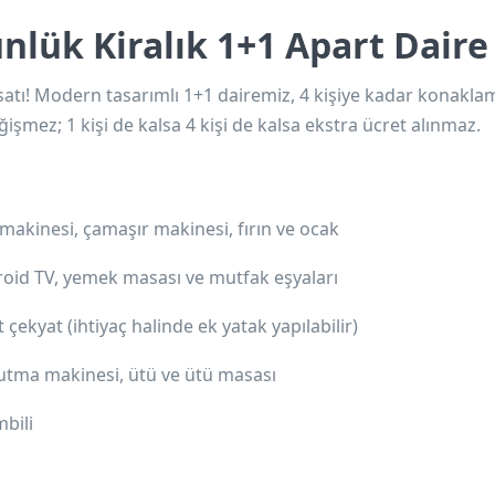
nlük Kiralık 1+1 Apart Daire
atı!
Modern tasarımlı 1+1 dairemiz, 4 kişiye kadar konakla
işmez; 1 kişi de kalsa 4 kişi de kalsa
ekstra ücret alınmaz
.
 makinesi, çamaşır makinesi, fırın ve ocak
oid TV, yemek masası ve mutfak eşyaları
et çekyat (ihtiyaç halinde ek yatak yapılabilir)
urutma makinesi, ütü ve ütü masası
mbili