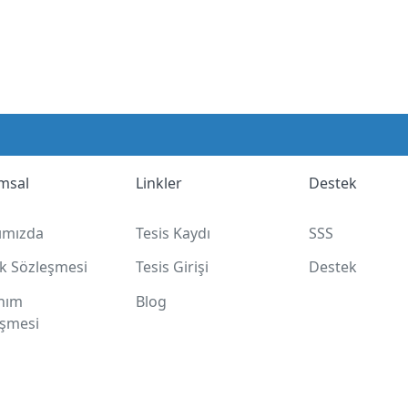
msal
Linkler
Destek
ımızda
Tesis Kaydı
SSS
lik Sözleşmesi
Tesis Girişi
Destek
anım
Blog
eşmesi