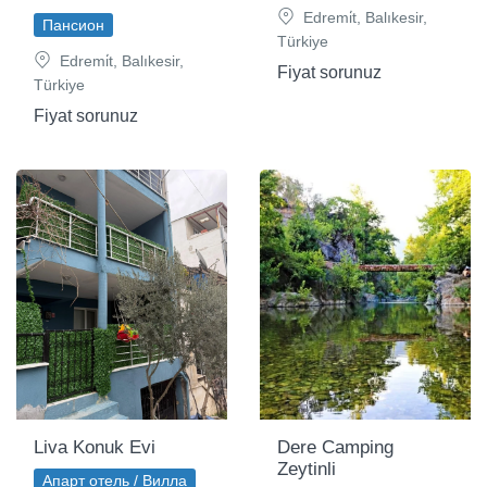
Edremi̇t, Balıkesir,
Пансион
Türkiye
Edremi̇t, Balıkesir,
Fiyat sorunuz
Türkiye
Fiyat sorunuz
Liva Konuk Evi
Dere Camping
Zeytinli
Апарт отель / Вилла