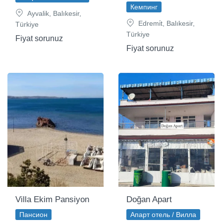
Кемпинг
Ayvalik, Balıkesir,
Edremi̇t, Balıkesir,
Türkiye
Türkiye
Fiyat sorunuz
Fiyat sorunuz
Villa Ekim Pansiyon
Doğan Apart
Пансион
Апарт отель / Вилла