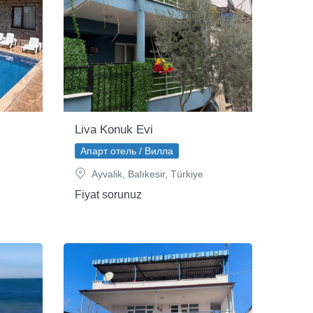
Liva Konuk Evi
Апарт отель / Вилла
Ayvalik, Balıkesir, Türkiye
Fiyat sorunuz