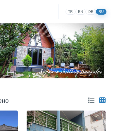
TR
EN
DE
RU
дено