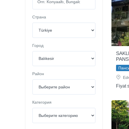
Страна
Город
SAKL
PANS
Панс
Район
Edre
Fiyat 
Категория