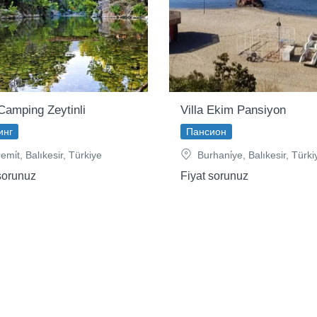
Camping Zeytinli
Villa Ekim Pansiyon
инг
Пансион
mi̇t, Balıkesir, Türkiye
Burhani̇ye, Balıkesir, Türki
sorunuz
Fiyat sorunuz