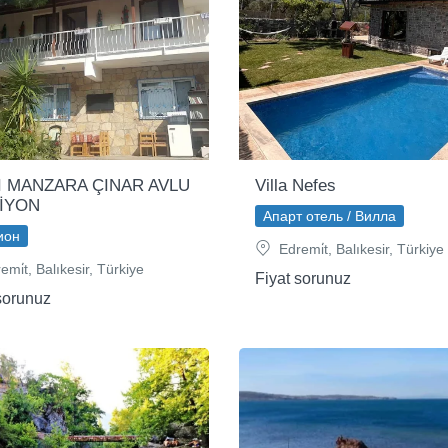
I MANZARA ÇINAR AVLU
Villa Nefes
İYON
Апарт отель / Вилла
ион
Edremi̇t, Balıkesir, Türkiye
mi̇t, Balıkesir, Türkiye
Fiyat sorunuz
sorunuz