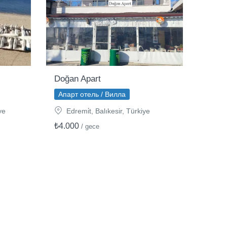
Doğan Apart
Апарт отель / Вилла
ye
Edremi̇t, Balıkesir, Türkiye
₺4.000
/ gece