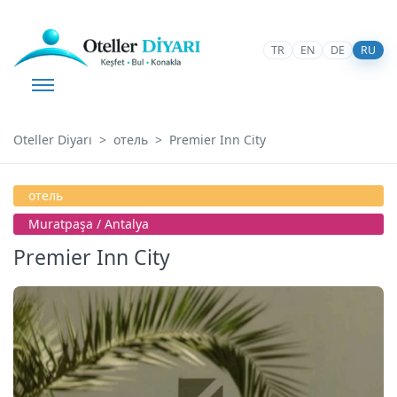
TR
EN
DE
RU
Oteller Diyarı
отель
Premier Inn City
отель
Muratpaşa / Antalya
Premier Inn City