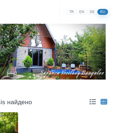
TR
EN
DE
RU
sis найдено