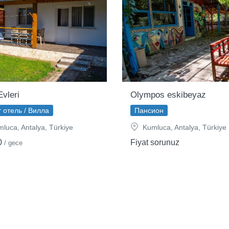
Evleri
Olympos eskibeyaz
 отель / Вилла
Пансион
luca, Antalya, Türkiye
Kumluca, Antalya, Türkiye
0
Fiyat sorunuz
/ gece