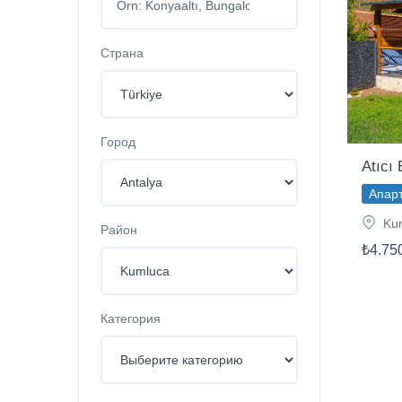
Страна
Город
Atıcı 
Апарт
Kum
Район
₺4.75
Категория