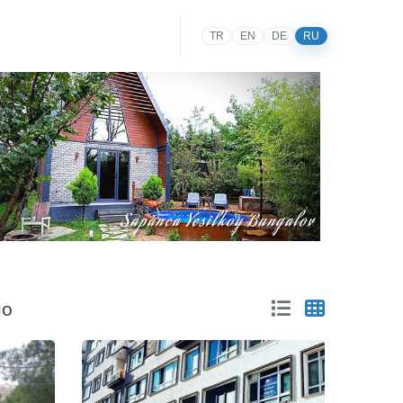
TR
EN
DE
RU
но