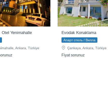
ı Otel Yenimahalle
Evodak Konaklama
Апарт отель / Вилла
i̇mahalle, Ankara, Türkiye
Çankaya, Ankara, Türkiye
sorunuz
Fiyat sorunuz