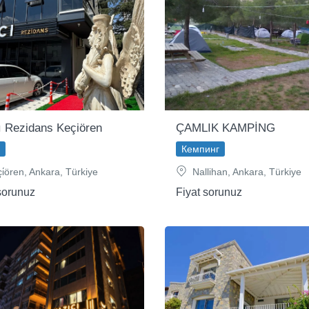
ı Rezidans Keçiören
ÇAMLIK KAMPİNG
Кемпинг
i̇ören, Ankara, Türkiye
Nallihan, Ankara, Türkiye
sorunuz
Fiyat sorunuz