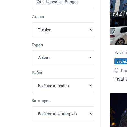
Страна
Город
Yazıc
отель
Keç
Район
Fiyat 
Категория