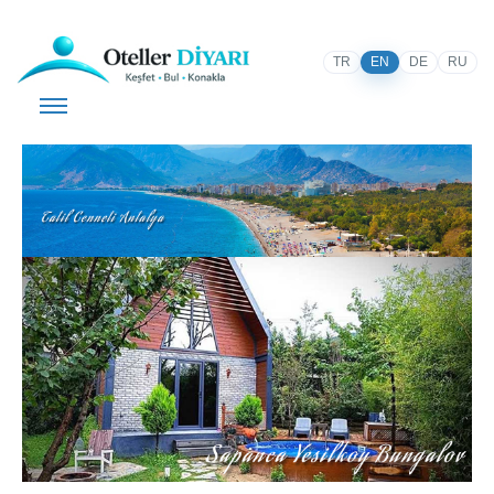
TR
EN
DE
RU