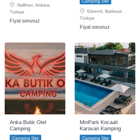
Camping Site
Nallihan, Ankara,
Edremi̇t, Balıkesir,
Türkiye
Türkiye
Fiyat sorunuz
Fiyat sorunuz
Anka Butik Otel
MinPark Kocaali
Camping
Karavan Kamping
Camping Site
Camping Site