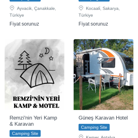
Ayvacik, Çanakkale,
Kocaali̇, Sakarya,
Türkiye
Türkiye
Fiyat sorunuz
Fiyat sorunuz
Remzi'nin Yeri Kamp
Güneş Karavan Hotel
& Karavan
Camping Site
Camping Site
Kemer, Antalya,