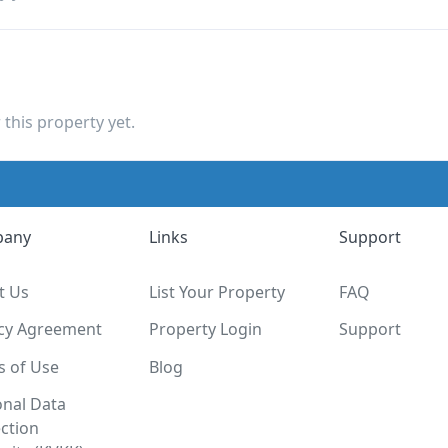
this property yet.
pany
Links
Support
t Us
List Your Property
FAQ
acy Agreement
Property Login
Support
s of Use
Blog
onal Data
ction