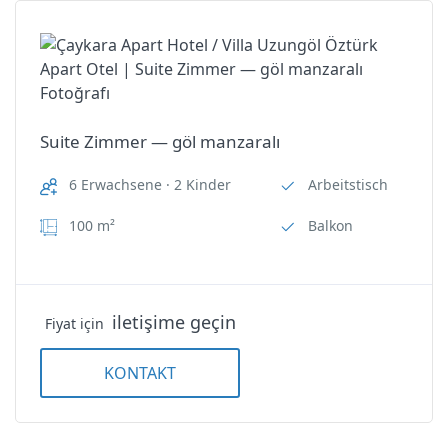
Oda Özellikleri
Suite Zimmer — göl manzaralı
Uzungöl Öztürk Apart Otel
Arbeitstisch
Balkon
Suite Zimmer — göl manzaralı
Oda Özellikleri
6 Erwachsene · 2 Kinder
Arbeitstisch
Dusche/WC
Arbeitstisch
100 m²
Balkon
Elektrischer Wasserkocher
Balkon
Haartrockner
Dusche/WC
iletişime geçin
Fiyat için
Küche
Elektrischer Wasserkocher
KONTAKT
Nichtraucherzimmer
Haartrockner
Schalldämmung