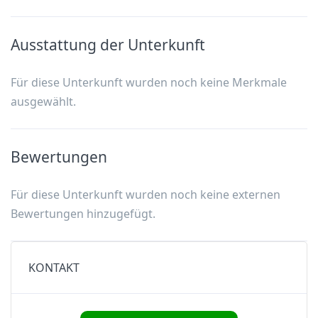
Küche
TV
Nichtraucherzimmer
Ausstattung der Unterkunft
Whirlpool
Schalldämmung
Für diese Unterkunft wurden noch keine Merkmale
ausgewählt.
Wi-Fi
TV
Whirlpool
Bewertungen
Wi-Fi
Für diese Unterkunft wurden noch keine externen
Bewertungen hinzugefügt.
Zimmerservice
KONTAKT