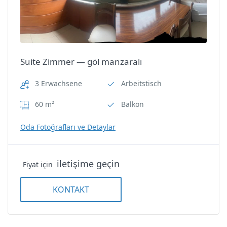
Elektrischer Wasserkocher
Haartrockner
Suite Zimmer — göl manzaralı
Klimaanlage
3 Erwachsene
Arbeitstisch
Schalldämmung
60 m²
Balkon
TV
Oda Fotoğrafları ve Detaylar
Wi-Fi
Suite Zimmer — göl manzaralı
iletişime geçin
Fiyat için
Suite Zimmer — göl manzaralı
KONTAKT
Suite Zimmer — göl manzaralı
Uzungöl Öztürk Apart Otel