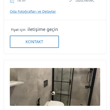
16 m²
Dusche/WC
Elektrischer Wasserkocher
Oda Fotoğrafları ve Detaylar
Haartrockner
iletişime geçin
Fiyat için
Nichtraucherzimmer
KONTAKT
Schalldämmung
Wi-Fi