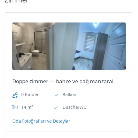
Doppelzimmer — bahce ve dağ manzaralı
0 Kinder
Balkon
14 m²
Dusche/WC
Oda Fotoğrafları ve Detaylar