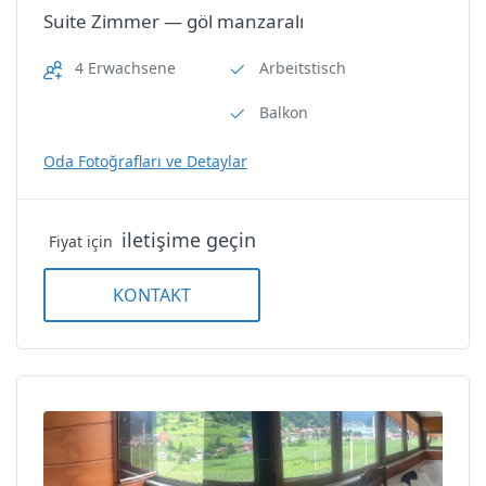
Suite Zimmer — göl manzaralı
4 Erwachsene
Arbeitstisch
Balkon
Dreibettzimmer — bahce ve dağ
manzaralı
Oda Fotoğrafları ve Detaylar
Dreibettzimmer — bahce ve
dağ manzaralı
iletişime geçin
Fiyat için
Uzungöl Öztürk Apart Otel
KONTAKT
Oda Özellikleri
Balkon
Dusche/WC