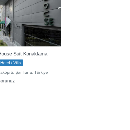
House Suit Konaklama
Hotel / Villa
aköprü, Şanlıurfa, Türkiye
sorunuz