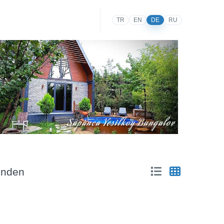
TR
EN
DE
RU
funden