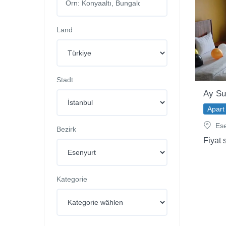
Land
Stadt
Ay Su
Apart 
Ese
Bezirk
Fiyat 
Kategorie