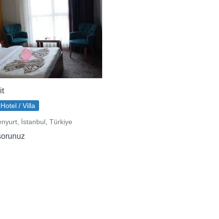
it
Hotel / Villa
nyurt, İstanbul, Türkiye
sorunuz