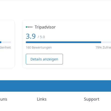
Tripadvisor
3.9
/ 5.0
denheit
160 Bewertungen
78% Zufri
Details anzeigen
 uns
Links
Support