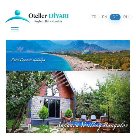
TR
EN
DE
RU