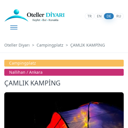
TR
EN
DE
RU
Oteller Diyarı
Campingplatz
ÇAMLIK KAMPİNG
Campingplatz
Nallihan / Ankara
ÇAMLIK KAMPİNG