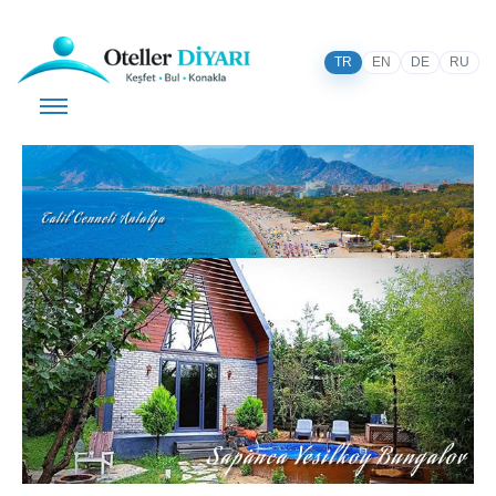
TR
EN
DE
RU